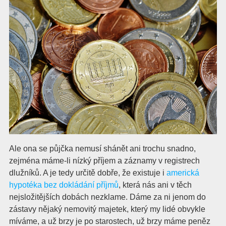
Ale ona se půjčka nemusí shánět ani trochu snadno,
zejména máme-li nízký příjem a záznamy v registrech
dlužníků. A je tedy určitě dobře, že existuje i
americká
hypotéka bez dokládání příjmů
, která nás ani v těch
nejsložitějších dobách nezklame. Dáme za ni jenom do
zástavy nějaký nemovitý majetek, který my lidé obvykle
míváme, a už brzy je po starostech, už brzy máme peněz