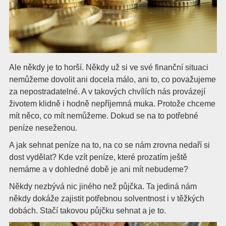
Ale někdy je to horší. Někdy už si ve své finanční situaci
nemůžeme dovolit ani docela málo, ani to, co považujeme
za nepostradatelné. A v takových chvílích nás provázejí
životem klidně i hodně nepříjemná muka. Protože chceme
mít něco, co mít nemůžeme. Dokud se na to potřebné
peníze neseženou.
A jak sehnat peníze na to, na co se nám zrovna nedaří si
dost vydělat? Kde vzít peníze, které prozatím ještě
nemáme a v dohledné době je ani mít nebudeme?
Někdy nezbývá nic jiného než půjčka. Ta jediná nám
někdy dokáže zajistit potřebnou solventnost i v těžkých
dobách. Stačí takovou půjčku sehnat a je to.