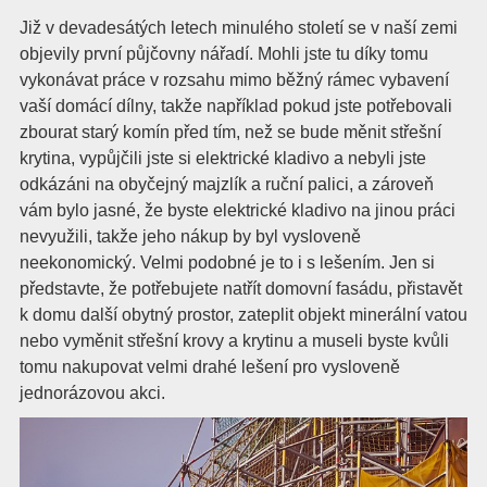
Již v devadesátých letech minulého století se v naší zemi
objevily první půjčovny nářadí. Mohli jste tu díky tomu
vykonávat práce v rozsahu mimo běžný rámec vybavení
vaší domácí dílny, takže například pokud jste potřebovali
zbourat starý komín před tím, než se bude měnit střešní
krytina, vypůjčili jste si elektrické kladivo a nebyli jste
odkázáni na obyčejný majzlík a ruční palici, a zároveň
vám bylo jasné, že byste elektrické kladivo na jinou práci
nevyužili, takže jeho nákup by byl vysloveně
neekonomický.
Velmi podobné je to i s lešením. Jen si
představte, že potřebujete natřít domovní fasádu, přistavět
k domu další obytný prostor, zateplit objekt minerální vatou
nebo vyměnit střešní krovy a krytinu a museli byste kvůli
tomu nakupovat velmi drahé lešení pro vysloveně
jednorázovou akci.