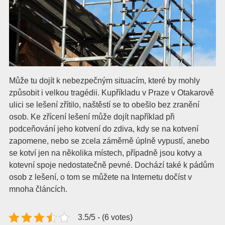
Může tu dojít k nebezpečným situacím, které by mohly
způsobit i velkou tragédii. Kupříkladu v Praze v Otakarově
ulici se lešení zřítilo, naštěstí se to obešlo bez zranění
osob. Ke zřícení lešení může dojít například při
podceňování jeho kotvení do zdiva, kdy se na kotvení
zapomene, nebo se zcela záměrně úplně vypustí, anebo
se kotví jen na několika místech, případně jsou kotvy a
kotevní spoje nedostatečně pevné. Dochází také k pádům
osob z lešení, o tom se můžete na Internetu dočíst v
mnoha článcích.
3.5/5 - (6 votes)