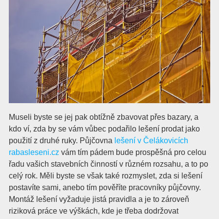
Museli byste se jej pak obtížně zbavovat přes bazary, a
kdo ví, zda by se vám vůbec podařilo lešení prodat jako
použití z druhé ruky.
Půjčovna
lešení v Čelákovicích
rabasleseni.cz
vám tím pádem bude prospěšná pro celou
řadu vašich stavebních činností v různém rozsahu, a to po
celý rok. Měli byste se však také rozmyslet, zda si lešení
postavíte sami, anebo tím pověříte pracovníky půjčovny.
Montáž lešení vyžaduje jistá pravidla a je to zároveň
riziková práce ve výškách, kde je třeba dodržovat