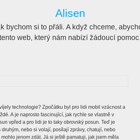
Alisen
 bychom si to přáli. A když chceme, abychom 
tento web, který nám nabízí žádoucí pomoc
víjely technologie? Zpočátku byl pro lidi mobil vzácnost a
dé. A je naprosto fascinující, jak rychle se vlastně v
 vpřed a pro lidi je to taky obrovský posun. Teď je
 druhým, nebo si volají, posílají zprávy, chatují, nebo
m mohlo jenom zdát. Já si ještě pamatuji, jak jsem měla