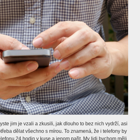
ste jim je vzali a zkusili, jak dlouho to bez nich vydrží, asi
otřeba dělat všechno s mírou. To znamená, že i telefony by
elefonu 24 hodin v kuse a jenom pařit. My lidi bychom měli