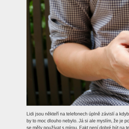
Lidi jsou někteří na telefonech úplně závislí a kdyby
by to moc dlouho nebylo. Já si ale myslím, že je p
se měly používat s mírou. Fakt není dobré být na t