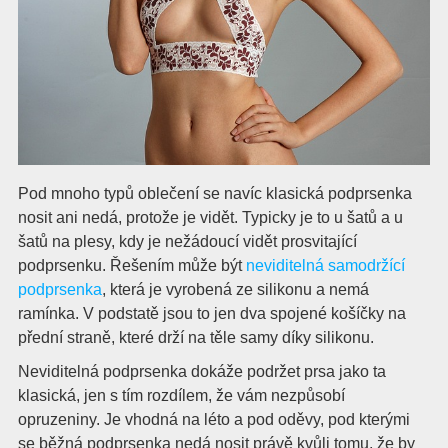
Pod mnoho typů oblečení se navíc klasická podprsenka
nosit ani nedá, protože je vidět. Typicky je to u šatů a u
šatů na plesy, kdy je nežádoucí vidět prosvitající
podprsenku. Řešením může být
neviditelná samodržící
podprsenka
, která je vyrobená ze silikonu a nemá
ramínka. V podstatě jsou to jen dva spojené košíčky na
přední straně, které drží na těle samy díky silikonu.
Neviditelná podprsenka dokáže podržet prsa jako ta
klasická, jen s tím rozdílem, že vám nezpůsobí
opruzeniny. Je vhodná na léto a pod oděvy, pod kterými
se běžná podprsenka nedá nosit právě kvůli tomu, že by