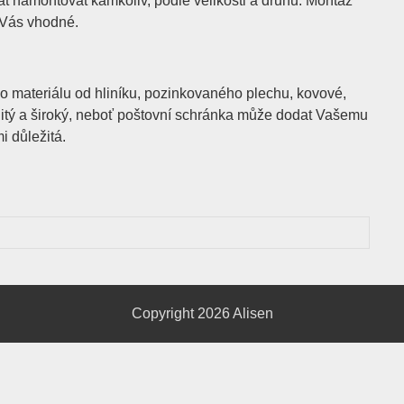
at namontovat kamkoliv, podle velikosti a druhu. Montáž
 Vás vhodné.
ího materiálu od hliníku, pozinkovaného plechu, kovové,
anitý a široký, neboť poštovní schránka může dodat Vašemu
i důležitá.
Copyright 2026
Alisen