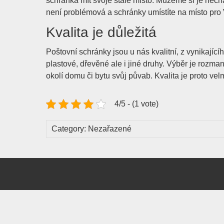
schránka mít svoje stálé místo. Můžeme si je nech
není problémová a schránky umístíte na místo pro
Kvalita je důležitá
Poštovní schránky jsou u nás kvalitní, z vynikajíc
plastové, dřevěné ale i jiné druhy. Výběr je rozm
okolí domu či bytu svůj půvab. Kvalita je proto velm
4/5 - (1 vote)
Category: Nezařazené