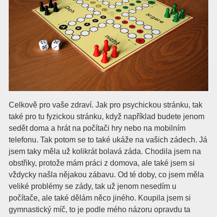
Celkově pro vaše zdraví. Jak pro psychickou stránku, tak
také pro tu fyzickou stránku, když například budete jenom
sedět doma a hrát na počítači hry nebo na mobilním
telefonu. Tak potom se to také ukáže na vašich zádech. Já
jsem taky měla už kolikrát bolavá záda. Chodila jsem na
obstřiky, protože mám práci z domova, ale také jsem si
vždycky našla nějakou zábavu. Od té doby, co jsem měla
veliké problémy se zády, tak už jenom nesedím u
počítače, ale také dělám něco jiného. Koupila jsem si
gymnastický míč, to je podle mého názoru opravdu ta