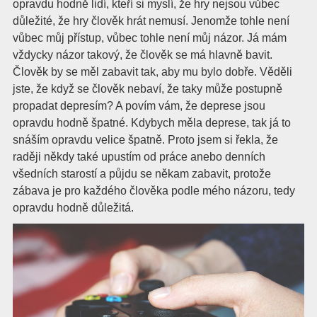
opravdu hodně lidí, kteří si myslí, že hry nejsou vůbec
důležité, že hry člověk hrát nemusí. Jenomže tohle není
vůbec můj přístup, vůbec tohle není můj názor. Já mám
vždycky názor takový, že člověk se má hlavně bavit.
Člověk by se měl zabavit tak, aby mu bylo dobře. Věděli
jste, že když se člověk nebaví, že taky může postupně
propadat depresím? A povím vám, že deprese jsou
opravdu hodně špatné. Kdybych měla deprese, tak já to
snáším opravdu velice špatně. Proto jsem si řekla, že
raději někdy také upustím od práce anebo denních
všedních starostí a půjdu se někam zabavit, protože
zábava je pro každého člověka podle mého názoru, tedy
opravdu hodně důležitá.